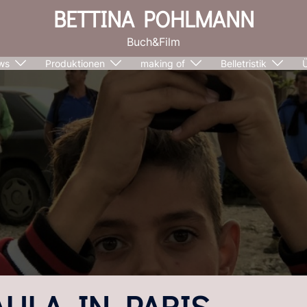
BETTINA POHLMANN
Buch&Film
ws
Produktionen
making of
Belletristik
AULA_IN_PARIS