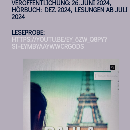
VERÖFFENTLICHUNG: 26. JUNI 2024,
HÖRBUCH: DEZ. 2024, LESUNGEN AB JULI
2024
LESEPROBE:
HTTPS://YOUTU.BE/EY_6ZW_Q8PY?
SI=EYMBYAAYWWCRGODS