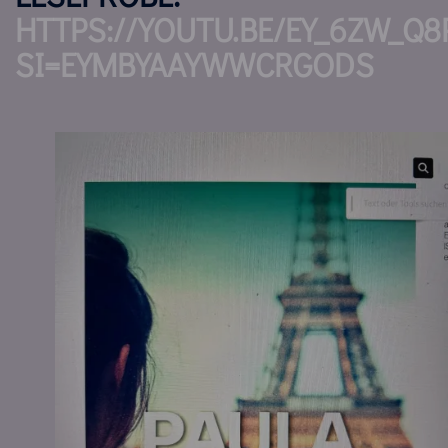
HTTPS://YOUTU.BE/EY_6ZW_Q8
SI=EYMBYAAYWWCRGODS