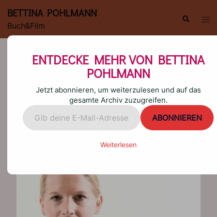
Zum
BETTINA POHLMANN
Inhalt
Suche
Men
Buch&Film
springen
ums
DIE STERNEKÖCHIN –
ENTDECKE MEHR VON BETTINA
CORNELIA POLETTO
POHLMANN
Jetzt abonnieren, um weiterzulesen und auf das
gesamte Archiv zuzugreifen.
Gib
ABONNIEREN
deine
E-
Mail-
Weiterlesen
Adresse
ein ...