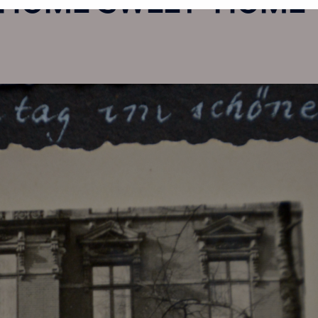
esse
...