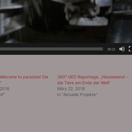
00:21
Welcome to paradise! Die
360° GEO Reportage: „Neuseeland –
“
die Tiere am Ende der Welt“
 2018
März 22, 2018
of"
In "Aktuelle Projekte"