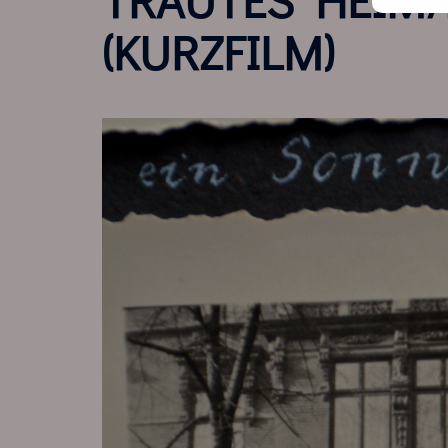
Adr
(KURZFILM)
ein 