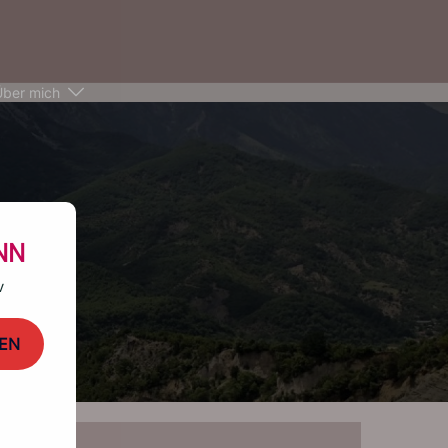
Über mich
NN
v
EN