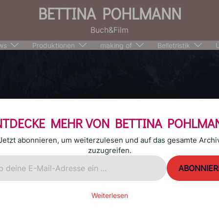
BETTINA POHLMANN
Buch&Film
ws
Produktionen
making of
Belletristik
NTDECKE MEHR VON BETTINA POHLMA
Jetzt abonnieren, um weiterzulesen und auf das gesamte Archi
zuzugreifen.
ABONNIER
ne
Weiterlesen
/HOME SWEET HOME
l-