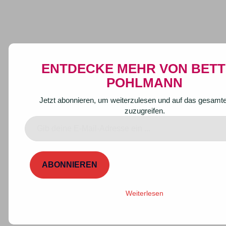
Zum
BETTINA POHLMANN
Inhalt
Suche
Men
Buch&Film
springen
ums
MAKING OF: ALPEN IN
ENTDECKE MEHR VON BETT
GEFAHR, ARTE RE
POHLMANN
Jetzt abonnieren, um weiterzulesen und auf das gesamte
zuzugreifen.
Gib
deine
E-
Mail-
ABONNIEREN
Adresse
ein ...
Weiterlesen