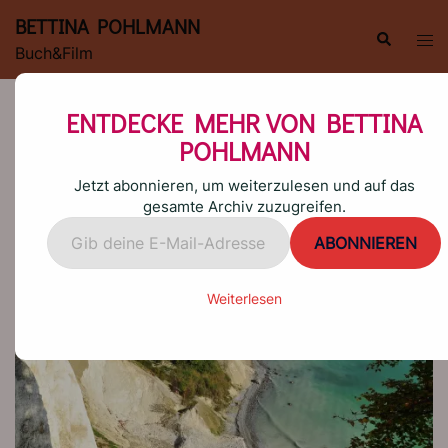
Zum
BETTINA POHLMANN
Inhalt
Suche
Men
Buch&Film
springen
ums
STRESS IM NATIONALPARK
ENTDECKE MEHR VON BETTINA
POHLMANN
Jetzt abonnieren, um weiterzulesen und auf das
gesamte Archiv zuzugreifen.
Gib
ABONNIEREN
deine
E-
Mail-
Weiterlesen
Adresse
ein ...