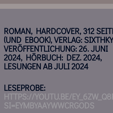
ROMAN, HARDCOVER, 312 SEIT
(UND EBOOK), VERLAG: SIXTHKY
VERÖFFENTLICHUNG: 26. JUNI
2024, HÖRBUCH: DEZ. 2024,
LESUNGEN AB JULI 2024
LESEPROBE:
HTTPS://YOUTU.BE/EY_6ZW_Q8
SI=EYMBYAAYWWCRGODS