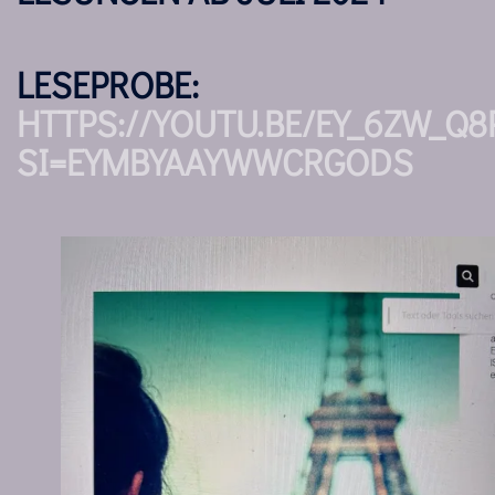
LESEPROBE:
HTTPS://YOUTU.BE/EY_6ZW_Q8
SI=EYMBYAAYWWCRGODS