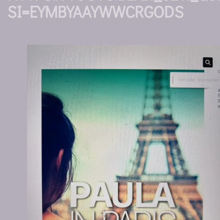
SI=EYMBYAAYWWCRGODS