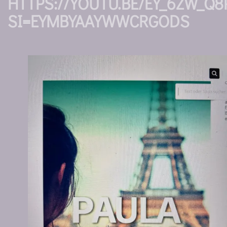
HTTPS://YOUTU.BE/EY_6ZW_Q8
SI=EYMBYAAYWWCRGODS