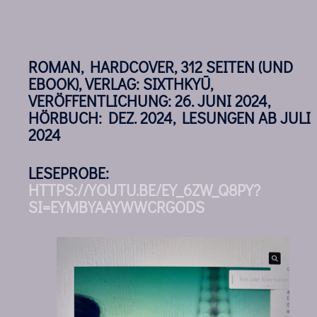
ROMAN, HARDCOVER, 312 SEITEN (UND
EBOOK), VERLAG: SIXTHKYŪ,
VERÖFFENTLICHUNG: 26. JUNI 2024,
HÖRBUCH: DEZ. 2024, LESUNGEN AB JULI
2024
LESEPROBE:
HTTPS://YOUTU.BE/EY_6ZW_Q8PY?
SI=EYMBYAAYWWCRGODS