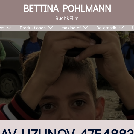
BETTINA POHLMANN
Buch&Film
ws
Produktionen
making of
Belletristik
LAV-UZUNOV-4754883