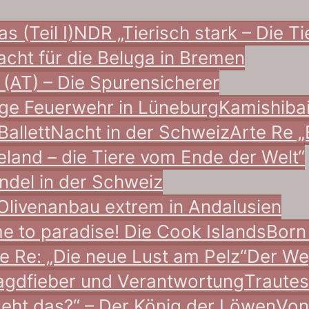
s (Teil I)
NDR „Tierisch stark – Die T
cht für die Beluga in Bremen
(AT) – Die Spurensicherer
llige Feuerwehr in Lüneburg
Kamishiba
Ballett
Nacht in der Schweiz
Arte Re „
and – die Tiere vom Ende der Welt“
ndel in der Schweiz
Olivenanbau extrem in Andalusien
 to paradise! Die Cook Islands
Born 
e Re: „Die neue Lust am Pelz“
Der We
agdfieber und Verantwortung
Traute
geht das?“ – Der König der Löwen
Von