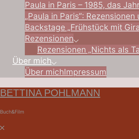
Paula in Paris – 1985, das Jah
„Paula in Paris“: Rezensione
Backstage „Frühstück mit Gira
Rezensionen
Rezensionen „Nichts als T
Über mich
Über mich
Impressum
BETTINA POHLMANN
Buch&Film
Menü
schließen