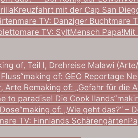
illa
Kreuzfahrt mit der Cap San Dieg
ärten
mare TV: Danziger Bucht
mare TV
oletto
mare TV: Sylt
Mensch Papa!
Mit 
ing of, Teil I, Drehreise Malawi (Arte
 Fluss“
making of: GEO Reportage Ne
, Arte Re
making of: „Gefahr für die A
 to paradise! Die Cook Ilands“
makin
 Dose“
making of: „Wie geht das?“ – 
mare TV: Finnlands Schärengärten
Pa