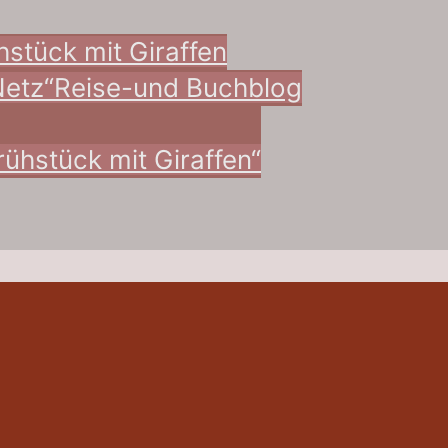
hstück mit Giraffen
Netz“
Reise-und Buchblog
ühstück mit Giraffen“