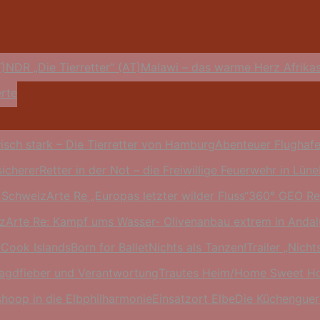
)
NDR „Die Tierretter“ (AT)
Malawi – das warme Herz Afrikas
erte
isch stark – Die Tierretter von Hamburg
Abenteuer Flughafe
icherer
Retter in der Not – die Freiwillige Feuerwehr in Lün
r Schweiz
Arte Re „Europas letzter wilder Fluss“
360° GEO Rep
iz
Arte Re: Kampf ums Wasser- Olivenanbau extrem in Andal
 Cook Islands
Born for Ballet
Nichts als Tanzen!
Trailer „Nicht
Jagdfieber und Verantwortung
Trautes Heim/Home Sweet Ho
shoop in die Elbphilharmonie
Einsatzort Elbe
Die Küchengueri