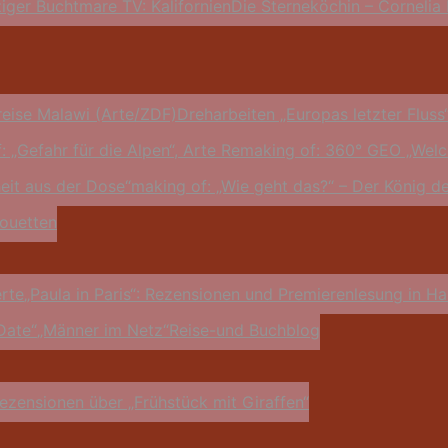
iger Bucht
mare TV: Kalifornien
Die Sterneköchin – Cornelia 
hreise Malawi (Arte/ZDF)
Dreharbeiten „Europas letzter Fluss
: „Gefahr für die Alpen“, Arte Re
making of: 360° GEO „Welc
eit aus der Dose“
making of: „Wie geht das?“ – Der König d
rouetten
erte
„Paula in Paris“: Rezensionen und Premierenlesung in 
Date“
„Männer im Netz“
Reise-und Buchblog
ezensionen über „Frühstück mit Giraffen“