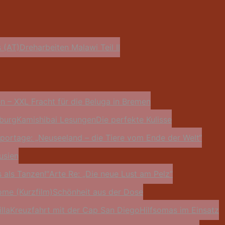
 (AT)
Dreharbeiten Malawi Teil II
n – XXL Fracht für die Beluga in Bremen
eburg
Kamishibai Lesungen
Die perfekte Kulisse
ortage: „Neuseeland – die Tiere vom Ende der Welt“
usien
s als Tanzen!“
Arte Re: „Die neue Lust am Pelz“
me (Kurzfilm)
Schönheit aus der Dose
lla
Kreuzfahrt mit der Cap San Diego
Hilfsomas im Einsatz