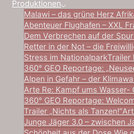
Produktionen
Malawi – das grüne Herz Afrika
Abenteuer Flughafen – XXL Fra
Dem Verbrechen auf der Spur 
Retter in der Not – die Freiwi
Stress im Nationalpark
Trailer 
360° GEO Reportage: „Neuseel
Alpen in Gefahr – der Klimawa
Arte Re: Kampf ums Wasser- 
360° GEO Reportage: Welcome
Trailer „Nichts als Tanzen!“
Art
Junge Jäger 3.0 – zwischen J
Schönheit aus der Dose
„Wie 