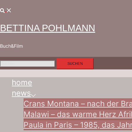
Zum
Suche
Inhalt
springen
BETTINA POHLMANN
Buch&Film
Suchen
nach:
home
news
Crans Montana – nach der Br
Malawi – das warme Herz Afri
Paula in Paris – 1985, das Jah