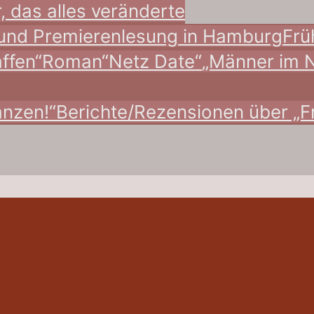
r, das alles veränderte
n und Premierenlesung in Hamburg
Frü
ffen“
Roman“Netz Date“
„Männer im 
anzen!“
Berichte/Rezensionen über „Fr