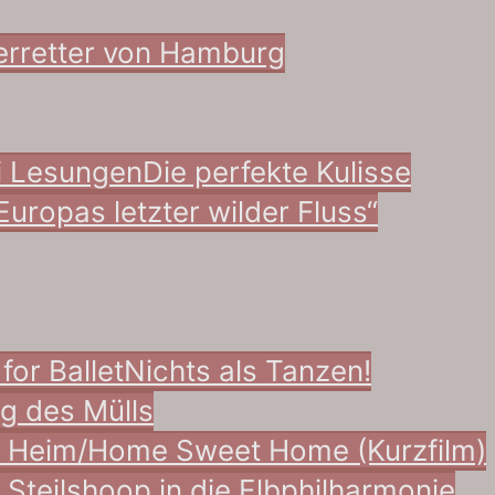
ierretter von Hamburg
i Lesungen
Die perfekte Kulisse
Europas letzter wilder Fluss“
for Ballet
Nichts als Tanzen!
g des Mülls
s Heim/Home Sweet Home (Kurzfilm)
 Steilshoop in die Elbphilharmonie