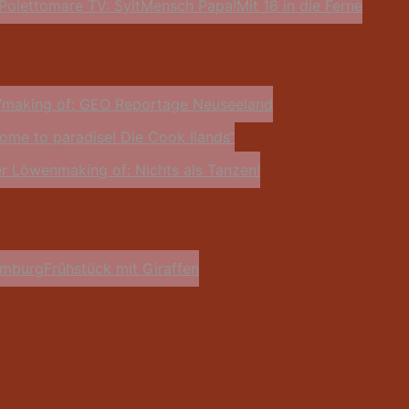
Poletto
mare TV: Sylt
Mensch Papa!
Mit 16 in die Ferne
“
making of: GEO Reportage Neuseeland
ome to paradise! Die Cook Ilands“
er Löwen
making of: Nichts als Tanzen!
Hamburg
Frühstück mit Giraffen