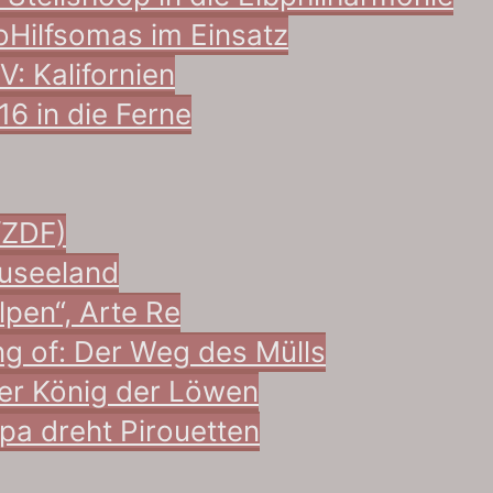
o
Hilfsomas im Einsatz
: Kalifornien
16 in die Ferne
/ZDF)
useeland
lpen“, Arte Re
g of: Der Weg des Mülls
Der König der Löwen
pa dreht Pirouetten