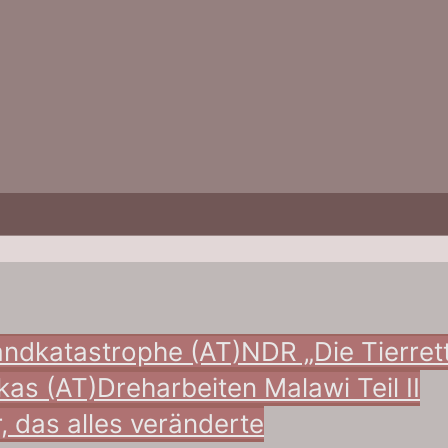
andkatastrophe (AT)
NDR „Die Tierrett
kas (AT)
Dreharbeiten Malawi Teil II
r, das alles veränderte