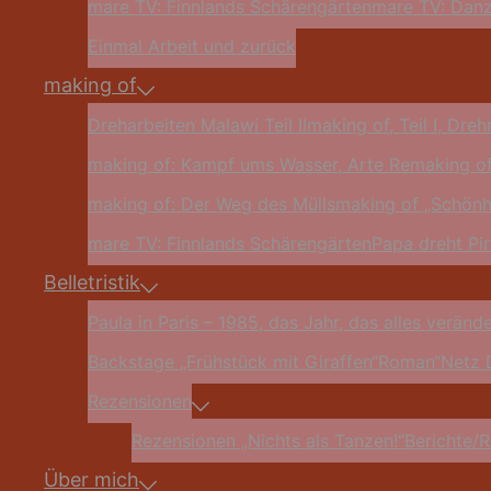
mare TV: Finnlands Schärengärten
mare TV: Danz
Einmal Arbeit und zurück
making of
Dreharbeiten Malawi Teil II
making of, Teil I, Dre
making of: Kampf ums Wasser, Arte Re
making of
making of: Der Weg des Mülls
making of „Schönh
mare TV: Finnlands Schärengärten
Papa dreht Pi
Belletristik
Paula in Paris – 1985, das Jahr, das alles veränd
Backstage „Frühstück mit Giraffen“
Roman“Netz 
Rezensionen
Rezensionen „Nichts als Tanzen!“
Berichte/R
Über mich