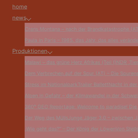
home
news
Crans Montana – nach der Brandkatastrophe (AT
Paula in Paris – 1985, das Jahr, das alles veränd
Produktionen
Malawi – das grüne Herz Afrikas (Teil I)
NDR „Tier
Dem Verbrechen auf der Spur (AT) – Die Spurens
Stress im Nationalpark
Trailer Ballett
Nacht in de
Alpen in Gefahr – der Klimawandel in der Schwe
360° GEO Reportage: Welcome to paradise! Die
Der Weg des Mülls
Junge Jäger 3.0 – zwischen 
„Wie geht das?“ – Der König der Löwen
Von Steil