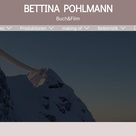
BETTINA POHLMANN
Buch&Film
ws
Produktionen
making of
Belletristik