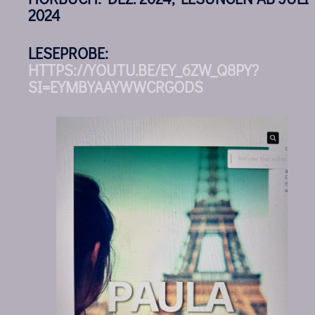
2024
LESEPROBE:
HTTPS://YOUTU.BE/EY_6ZW_Q8PY?
SI=EYMBYAAYWWCRGODS