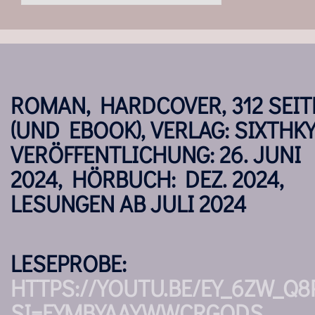
ROMAN, HARDCOVER, 312 SEIT
(UND EBOOK), VERLAG: SIXTHKY
VERÖFFENTLICHUNG: 26. JUNI
2024, HÖRBUCH: DEZ. 2024,
LESUNGEN AB JULI 2024
LESEPROBE:
HTTPS://YOUTU.BE/EY_6ZW_Q8
SI=EYMBYAAYWWCRGODS