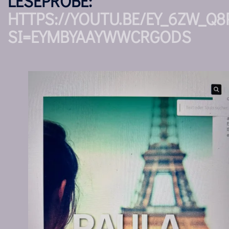
LESEPROBE:
HTTPS://YOUTU.BE/EY_6ZW_Q8
SI=EYMBYAAYWWCRGODS