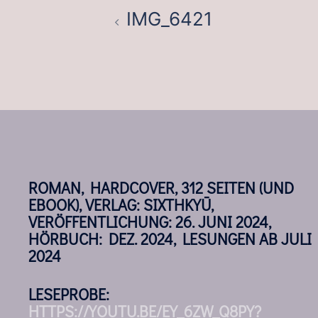
IMG_6421
ROMAN, HARDCOVER, 312 SEITEN (UND
EBOOK), VERLAG: SIXTHKYŪ,
VERÖFFENTLICHUNG: 26. JUNI 2024,
HÖRBUCH: DEZ. 2024, LESUNGEN AB JULI
2024
LESEPROBE:
HTTPS://YOUTU.BE/EY_6ZW_Q8PY?