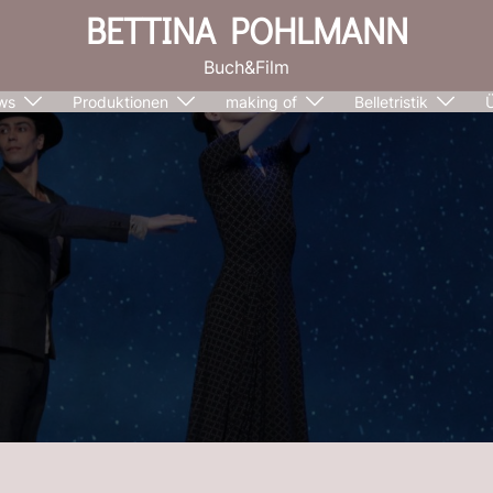
BETTINA POHLMANN
Buch&Film
ws
Produktionen
making of
Belletristik