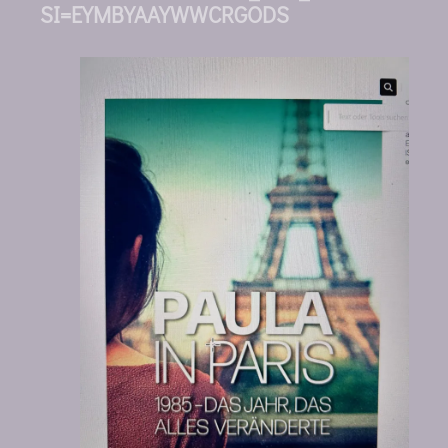
SI=EYMBYAAYWWCRGODS