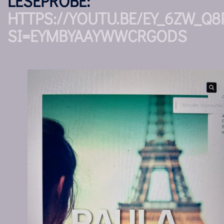
LESEPROBE:
HTTPS://YOUTU.BE/EY_6ZW_Q8
SI=EYMBYAAYWWCRGODS