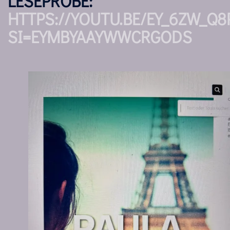
LESEPROBE:
HTTPS://YOUTU.BE/EY_6ZW_Q8
SI=EYMBYAAYWWCRGODS