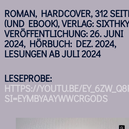
ROMAN, HARDCOVER, 312 SEIT
(UND EBOOK), VERLAG: SIXTHKY
VERÖFFENTLICHUNG: 26. JUNI
2024, HÖRBUCH: DEZ. 2024,
LESUNGEN AB JULI 2024
LESEPROBE:
HTTPS://YOUTU.BE/EY_6ZW_Q8
SI=EYMBYAAYWWCRGODS