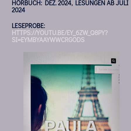
HÖRBUCH: DEZ. 2024, LESUNGEN AB JULI
2024
LESEPROBE:
HTTPS://YOUTU.BE/EY_6ZW_Q8PY?
SI=EYMBYAAYWWCRGODS