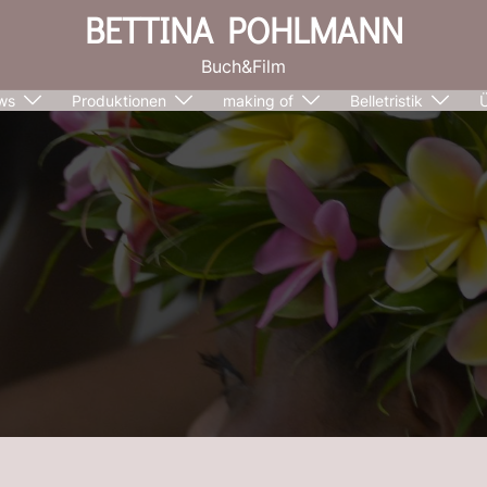
BETTINA POHLMANN
Buch&Film
ws
Produktionen
making of
Belletristik