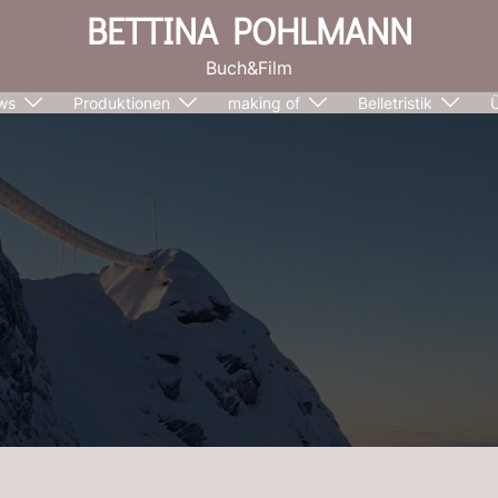
BETTINA POHLMANN
Buch&Film
ws
Produktionen
making of
Belletristik