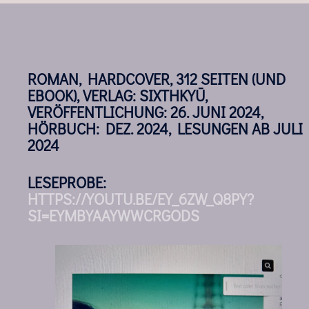
ROMAN, HARDCOVER, 312 SEITEN (UND
EBOOK), VERLAG: SIXTHKYŪ,
VERÖFFENTLICHUNG: 26. JUNI 2024,
HÖRBUCH: DEZ. 2024, LESUNGEN AB JULI
2024
LESEPROBE:
HTTPS://YOUTU.BE/EY_6ZW_Q8PY?
SI=EYMBYAAYWWCRGODS