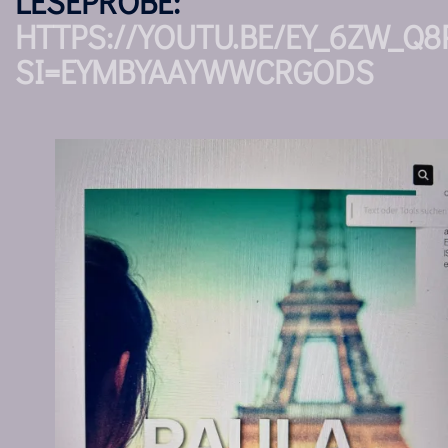
LESEPROBE:
HTTPS://YOUTU.BE/EY_6ZW_Q8
SI=EYMBYAAYWWCRGODS