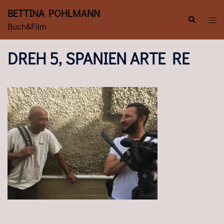
Zum
BETTINA POHLMANN
Inhalt
Suche
Men
Buch&Film
springen
ums
DREH 5, SPANIEN ARTE RE