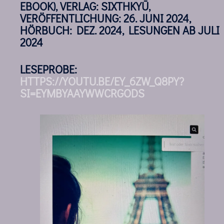
EBOOK), VERLAG: SIXTHKYŪ,
VERÖFFENTLICHUNG: 26. JUNI 2024,
HÖRBUCH: DEZ. 2024, LESUNGEN AB JULI
2024
LESEPROBE:
HTTPS://YOUTU.BE/EY_6ZW_Q8PY?
SI=EYMBYAAYWWCRGODS