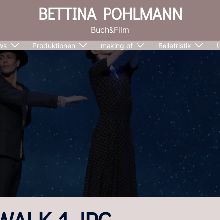
BETTINA POHLMANN
Buch&Film
ws
Produktionen
making of
Belletristik
WALK-1.JPG