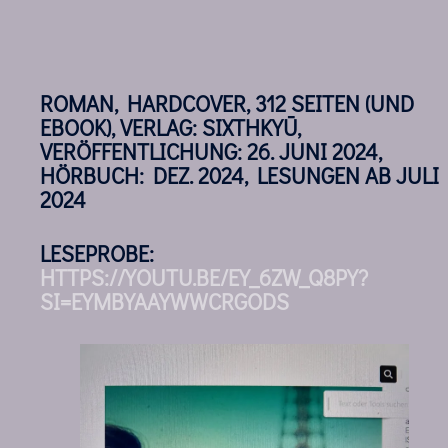
ROMAN, HARDCOVER, 312 SEITEN (UND
EBOOK), VERLAG: SIXTHKYŪ,
VERÖFFENTLICHUNG: 26. JUNI 2024,
HÖRBUCH: DEZ. 2024, LESUNGEN AB JULI
2024
LESEPROBE:
HTTPS://YOUTU.BE/EY_6ZW_Q8PY?
SI=EYMBYAAYWWCRGODS