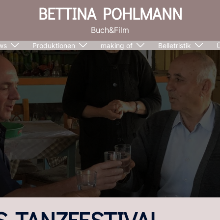
BETTINA POHLMANN
Buch&Film
ws
Produktionen
making of
Belletristik
-TANZFESTIVAL-