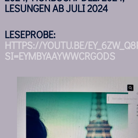
LESUNGEN AB JULI 2024
LESEPROBE:
HTTPS://YOUTU.BE/EY_6ZW_Q8
SI=EYMBYAAYWWCRGODS