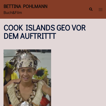
Zum
BETTINA POHLMANN
Inhalt
Suche
Men
Buch&Film
springen
ums
COOK ISLANDS GEO VOR
DEM AUFTRITTT