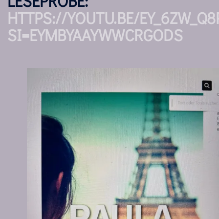
LESEPROBE:
HTTPS://YOUTU.BE/EY_6ZW_Q8
SI=EYMBYAAYWWCRGODS