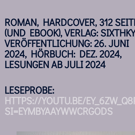
ROMAN, HARDCOVER, 312 SEIT
(UND EBOOK), VERLAG: SIXTHKY
VERÖFFENTLICHUNG: 26. JUNI
2024, HÖRBUCH: DEZ. 2024,
LESUNGEN AB JULI 2024
LESEPROBE:
HTTPS://YOUTU.BE/EY_6ZW_Q8
SI=EYMBYAAYWWCRGODS