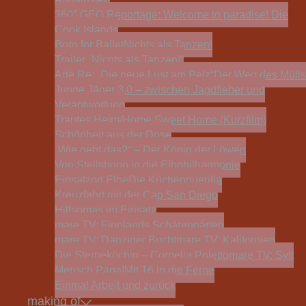
360° GEO Reportage: Welcome to paradise! Die
Cook Islands
Born for Ballet
Nichts als Tanzen!
Trailer „Nichts als Tanzen!“
Arte Re: „Die neue Lust am Pelz“
Der Weg des Mülls
Junge Jäger 3.0 – zwischen Jagdfieber und
Verantwortung
Trautes Heim/Home Sweet Home (Kurzfilm)
Schönheit aus der Dose
„Wie geht das?“ – Der König der Löwen
Von Steilshoop in die Elbphilharmonie
Einsatzort Elbe
Die Küchenguerilla
Kreuzfahrt mit der Cap San Diego
Hilfsomas im Einsatz
mare TV: Finnlands Schärengärten
mare TV: Danziger Bucht
mare TV: Kalifornien
Die Sterneköchin – Cornelia Poletto
mare TV: Sylt
Mensch Papa!
Mit 16 in die Ferne
Einmal Arbeit und zurück
making of