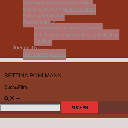
Backstage „Frühstück mit Giraffen“
Roman“Netz Date“
„Männer im Netz“
Reise-und Buchblog
Rezensionen
Rezensionen „Nichts als Tanzen!“
Berichte/Rezensionen über „Frühstück mit
Giraffen“
Über mich
Über mich
Impressum
BETTINA POHLMANN
Buch&Film
Suche
Menü
umschalten
Suchen
nach: