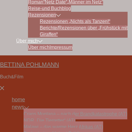
Roman“Netz Date“
„Männer im Netz“
Reise-und Buchblog
Rezensionen
Rezensionen „Nichts als Tanzen!“
Berichte/Rezensionen über „Frühstück mit
Giraffen“
Über mich
Über mich
Impressum
BETTINA POHLMANN
Buch&Film
Menü
schließen
home
news
Crans Montana – nach der Brandkatastrophe (AT)
NDR „Die Tierretter“ (AT)
Malawi – das warme Herz Afrikas (AT)