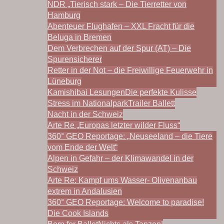
NDR „Tierisch stark – Die Tierretter von
Hamburg
Abenteuer Flughafen – XXL Fracht für die
Beluga in Bremen
Dem Verbrechen auf der Spur (AT) – Die
Spurensicherer
Retter in der Not – die Freiwillige Feuerwehr in
Lüneburg
Kamishibai Lesungen
Die perfekte Kulisse
Stress im Nationalpark
Trailer Ballett
Nacht in der Schweiz
Arte Re „Europas letzter wilder Fluss“
360° GEO Reportage: „Neuseeland – die Tiere
vom Ende der Welt“
Alpen in Gefahr – der Klimawandel in der
Schweiz
Arte Re: Kampf ums Wasser- Olivenanbau
extrem in Andalusien
360° GEO Reportage: Welcome to paradise!
Die Cook Islands