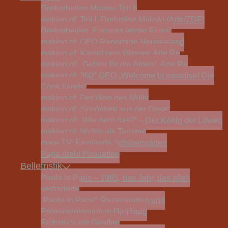
Dreharbeiten Malawi Teil II
making of, Teil I, Drehreise Malawi (Arte/ZDF)
Dreharbeiten „Europas letzter Fluss“
making of: GEO Reportage Neuseeland
making of: Kampf ums Wasser, Arte Re
making of: „Gefahr für die Alpen“, Arte Re
making of: 360° GEO „Welcome to paradise! Die
Cook Ilands“
making of: Der Weg des Mülls
making of „Schönheit aus der Dose“
making of: „Wie geht das?“ – Der König der Löwen
making of: Nichts als Tanzen!
mare TV: Finnlands Schärengärten
Papa dreht Pirouetten
Belletristik
Paula in Paris – 1985, das Jahr, das alles
veränderte
„Paula in Paris“: Rezensionen und
Premierenlesung in Hamburg
Frühstück mit Giraffen