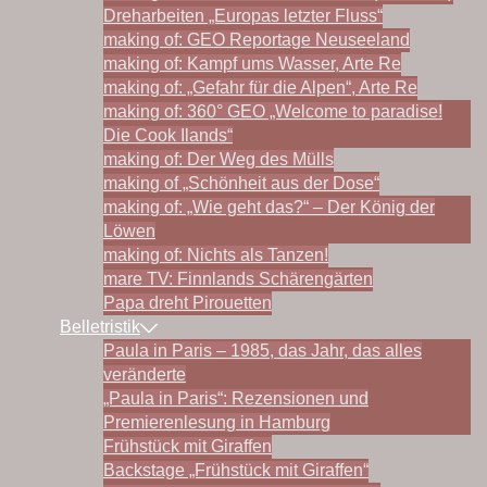
Dreharbeiten „Europas letzter Fluss“
making of: GEO Reportage Neuseeland
making of: Kampf ums Wasser, Arte Re
making of: „Gefahr für die Alpen“, Arte Re
making of: 360° GEO „Welcome to paradise!
Die Cook Ilands“
making of: Der Weg des Mülls
making of „Schönheit aus der Dose“
making of: „Wie geht das?“ – Der König der
Löwen
making of: Nichts als Tanzen!
mare TV: Finnlands Schärengärten
Papa dreht Pirouetten
Belletristik
Paula in Paris – 1985, das Jahr, das alles
veränderte
„Paula in Paris“: Rezensionen und
Premierenlesung in Hamburg
Frühstück mit Giraffen
Backstage „Frühstück mit Giraffen“