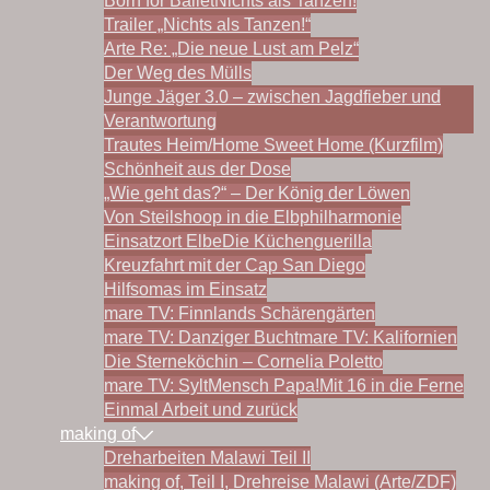
Born for Ballet
Nichts als Tanzen!
Trailer „Nichts als Tanzen!“
Arte Re: „Die neue Lust am Pelz“
Der Weg des Mülls
Junge Jäger 3.0 – zwischen Jagdfieber und
Verantwortung
Trautes Heim/Home Sweet Home (Kurzfilm)
Schönheit aus der Dose
„Wie geht das?“ – Der König der Löwen
Von Steilshoop in die Elbphilharmonie
Einsatzort Elbe
Die Küchenguerilla
Kreuzfahrt mit der Cap San Diego
Hilfsomas im Einsatz
mare TV: Finnlands Schärengärten
mare TV: Danziger Bucht
mare TV: Kalifornien
Die Sterneköchin – Cornelia Poletto
mare TV: Sylt
Mensch Papa!
Mit 16 in die Ferne
Einmal Arbeit und zurück
making of
Dreharbeiten Malawi Teil II
making of, Teil I, Drehreise Malawi (Arte/ZDF)