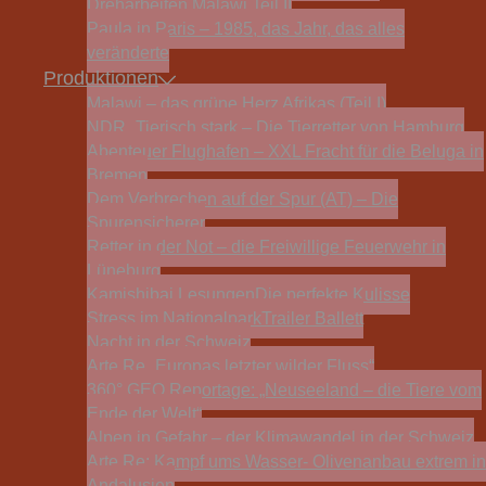
Dreharbeiten Malawi Teil II
Paula in Paris – 1985, das Jahr, das alles
veränderte
Produktionen
Malawi – das grüne Herz Afrikas (Teil I)
NDR „Tierisch stark – Die Tierretter von Hamburg
Abenteuer Flughafen – XXL Fracht für die Beluga in
Bremen
Dem Verbrechen auf der Spur (AT) – Die
Spurensicherer
Retter in der Not – die Freiwillige Feuerwehr in
Lüneburg
Kamishibai Lesungen
Die perfekte Kulisse
Stress im Nationalpark
Trailer Ballett
Nacht in der Schweiz
Arte Re „Europas letzter wilder Fluss“
360° GEO Reportage: „Neuseeland – die Tiere vom
Ende der Welt“
Alpen in Gefahr – der Klimawandel in der Schweiz
Arte Re: Kampf ums Wasser- Olivenanbau extrem in
Andalusien