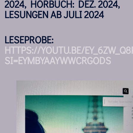
2024, HÖRBUCH: DEZ. 2024,
LESUNGEN AB JULI 2024
LESEPROBE:
HTTPS://YOUTU.BE/EY_6ZW_Q8
SI=EYMBYAAYWWCRGODS