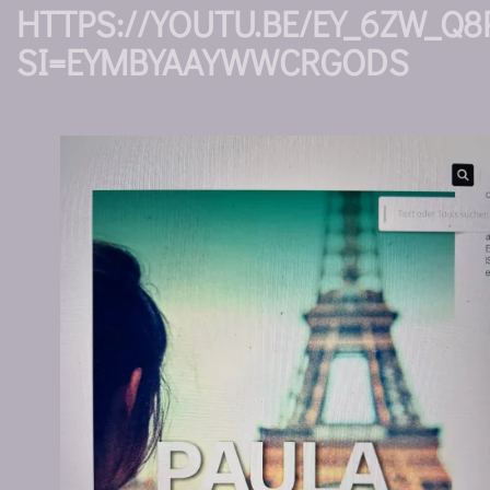
HTTPS://YOUTU.BE/EY_6ZW_Q8
SI=EYMBYAAYWWCRGODS