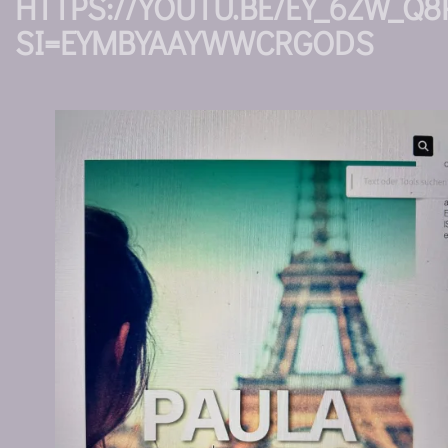
HTTPS://YOUTU.BE/EY_6ZW_Q8
SI=EYMBYAAYWWCRGODS