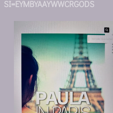
SI=EYMBYAAYWWCRGODS