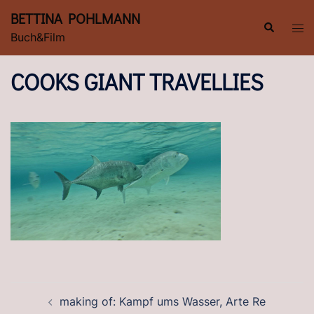
Zum
BETTINA POHLMANN
Inhalt
Suche
Men
Buch&Film
springen
ums
COOKS GIANT TRAVELLIES
BEITRAGSNAVIGATION
making of: Kampf ums Wasser, Arte Re