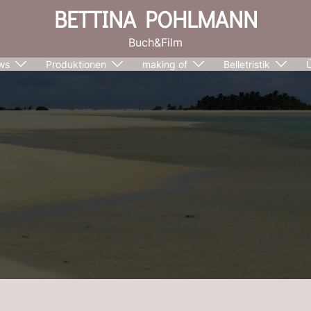
BETTINA POHLMANN
Buch&Film
ws
Produktionen
making of
Belletristik