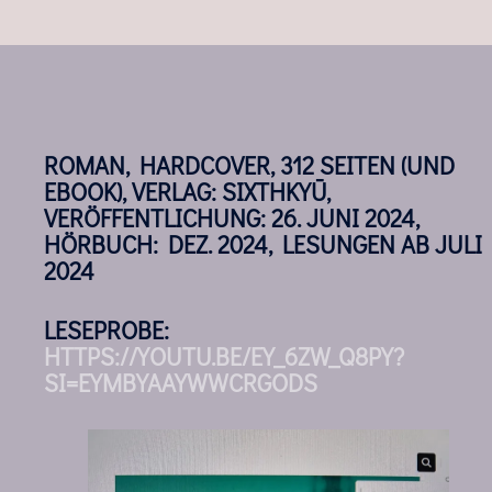
ROMAN, HARDCOVER, 312 SEITEN (UND
EBOOK), VERLAG: SIXTHKYŪ,
VERÖFFENTLICHUNG: 26. JUNI 2024,
HÖRBUCH: DEZ. 2024, LESUNGEN AB JULI
2024
LESEPROBE:
HTTPS://YOUTU.BE/EY_6ZW_Q8PY?
SI=EYMBYAAYWWCRGODS