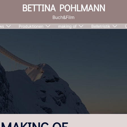
BETTINA POHLMANN
Buch&Film
ws
Produktionen
making of
Belletristik
MAKING OF