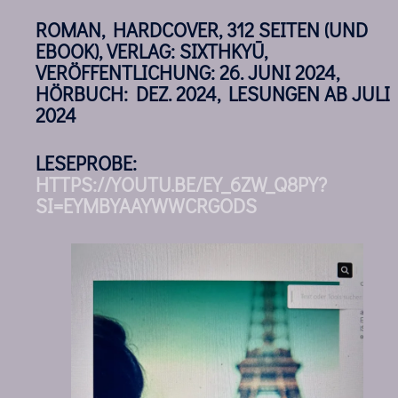
ROMAN, HARDCOVER, 312 SEITEN (UND
EBOOK), VERLAG: SIXTHKYŪ,
VERÖFFENTLICHUNG: 26. JUNI 2024,
HÖRBUCH: DEZ. 2024, LESUNGEN AB JULI
2024
LESEPROBE:
HTTPS://YOUTU.BE/EY_6ZW_Q8PY?
SI=EYMBYAAYWWCRGODS