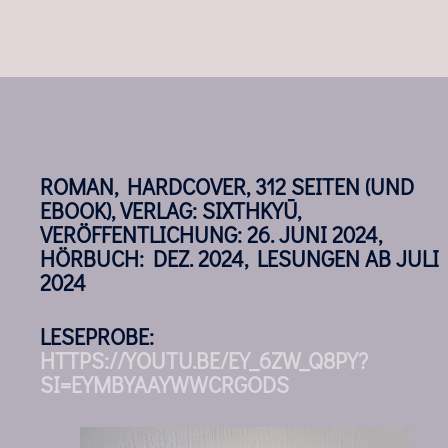
ROMAN, HARDCOVER, 312 SEITEN (UND
EBOOK), VERLAG: SIXTHKYŪ,
VERÖFFENTLICHUNG: 26. JUNI 2024,
HÖRBUCH: DEZ. 2024, LESUNGEN AB JULI
2024
LESEPROBE:
HTTPS://YOUTU.BE/EY_6ZW_Q8PY?
SI=EYMBYAAYWWCRGODS