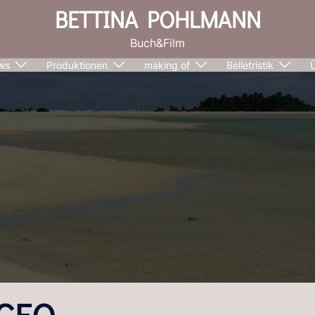
BETTINA POHLMANN
Buch&Film
ws
Produktionen
making of
Belletristik
GEO