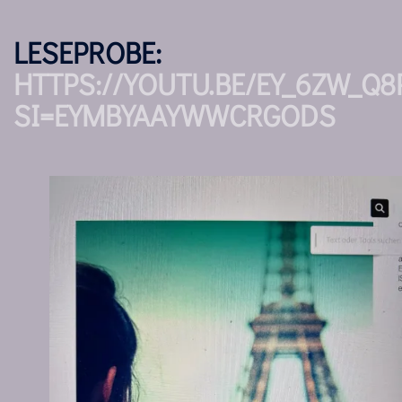
LESEPROBE:
HTTPS://YOUTU.BE/EY_6ZW_Q8
SI=EYMBYAAYWWCRGODS