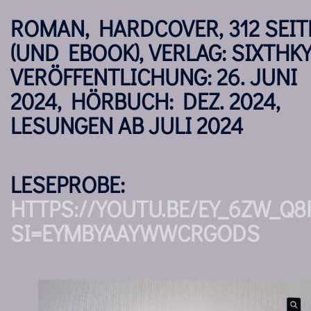
ROMAN, HARDCOVER, 312 SEIT
(UND EBOOK), VERLAG: SIXTHKY
VERÖFFENTLICHUNG: 26. JUNI
2024, HÖRBUCH: DEZ. 2024,
LESUNGEN AB JULI 2024
LESEPROBE:
HTTPS://YOUTU.BE/EY_6ZW_Q8
SI=EYMBYAAYWWCRGODS