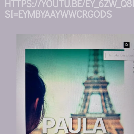
HTTPS://YOUTU.BE/EY_6ZW_Q8
SI=EYMBYAAYWWCRGODS