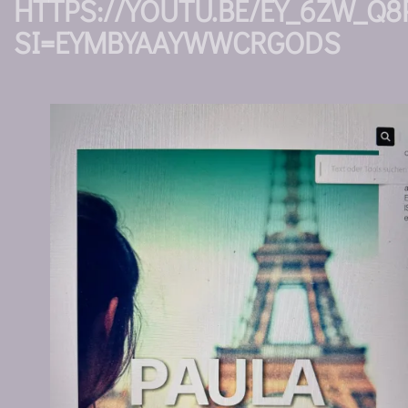
HTTPS://YOUTU.BE/EY_6ZW_Q8
SI=EYMBYAAYWWCRGODS