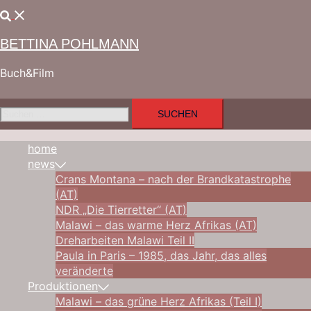
Zum
Suche
Inhalt
springen
BETTINA POHLMANN
Buch&Film
Suchen
nach:
home
news
Crans Montana – nach der Brandkatastrophe
(AT)
NDR „Die Tierretter“ (AT)
Malawi – das warme Herz Afrikas (AT)
Dreharbeiten Malawi Teil II
Paula in Paris – 1985, das Jahr, das alles
veränderte
Produktionen
Malawi – das grüne Herz Afrikas (Teil I)