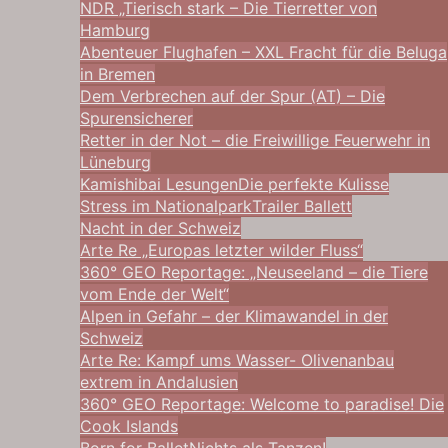
NDR „Tierisch stark – Die Tierretter von
Hamburg
Abenteuer Flughafen – XXL Fracht für die Beluga
in Bremen
Dem Verbrechen auf der Spur (AT) – Die
Spurensicherer
Retter in der Not – die Freiwillige Feuerwehr in
Lüneburg
Kamishibai Lesungen
Die perfekte Kulisse
Stress im Nationalpark
Trailer Ballett
Nacht in der Schweiz
Arte Re „Europas letzter wilder Fluss“
360° GEO Reportage: „Neuseeland – die Tiere
vom Ende der Welt“
Alpen in Gefahr – der Klimawandel in der
Schweiz
Arte Re: Kampf ums Wasser- Olivenanbau
extrem in Andalusien
360° GEO Reportage: Welcome to paradise! Die
Cook Islands