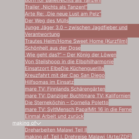
Born for Ballet
Nichts als Tanzen!
Trailer „Nichts als Tanzen!“
Arte Re: „Die neue Lust am Pelz“
Der Weg des Mülls
Junge Jäger 3.0 – zwischen Jagdfieber und
Verantwortung
Trautes Heim/Home Sweet Home (Kurzfilm)
Schönheit aus der Dose
„Wie geht das?“ – Der König der Löwen
Von Steilshoop in die Elbphilharmonie
Einsatzort Elbe
Die Küchenguerilla
Kreuzfahrt mit der Cap San Diego
Hilfsomas im Einsatz
mare TV: Finnlands Schärengärten
mare TV: Danziger Bucht
mare TV: Kalifornien
Die Sterneköchin – Cornelia Poletto
mare TV: Sylt
Mensch Papa!
Mit 16 in die Ferne
Einmal Arbeit und zurück
making of
Dreharbeiten Malawi Teil II
making of, Teil I, Drehreise Malawi (Arte/ZDF)