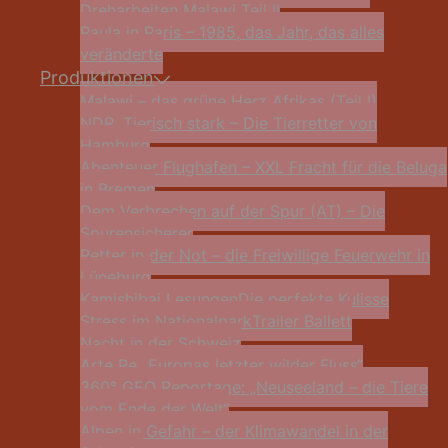
Dreharbeiten Malawi Teil II
Paula in Paris – 1985, das Jahr, das alles
veränderte
Produktionen
Malawi – das grüne Herz Afrikas (Teil I)
NDR „Tierisch stark – Die Tierretter von
Hamburg
Abenteuer Flughafen – XXL Fracht für die Beluga
in Bremen
Dem Verbrechen auf der Spur (AT) – Die
Spurensicherer
Retter in der Not – die Freiwillige Feuerwehr in
Lüneburg
Kamishibai Lesungen
Die perfekte Kulisse
Stress im Nationalpark
Trailer Ballett
Nacht in der Schweiz
Arte Re „Europas letzter wilder Fluss“
360° GEO Reportage: „Neuseeland – die Tiere
vom Ende der Welt“
Alpen in Gefahr – der Klimawandel in der