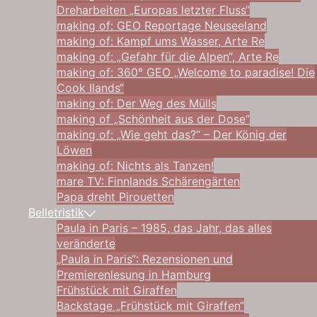
Dreharbeiten „Europas letzter Fluss“
making of: GEO Reportage Neuseeland
making of: Kampf ums Wasser, Arte Re
making of: „Gefahr für die Alpen“, Arte Re
making of: 360° GEO „Welcome to paradise! Die
Cook Ilands“
making of: Der Weg des Mülls
making of „Schönheit aus der Dose“
making of: „Wie geht das?“ – Der König der
Löwen
making of: Nichts als Tanzen!
mare TV: Finnlands Schärengärten
Papa dreht Pirouetten
Belletristik
Paula in Paris – 1985, das Jahr, das alles
veränderte
„Paula in Paris“: Rezensionen und
Premierenlesung in Hamburg
Frühstück mit Giraffen
Backstage „Frühstück mit Giraffen“