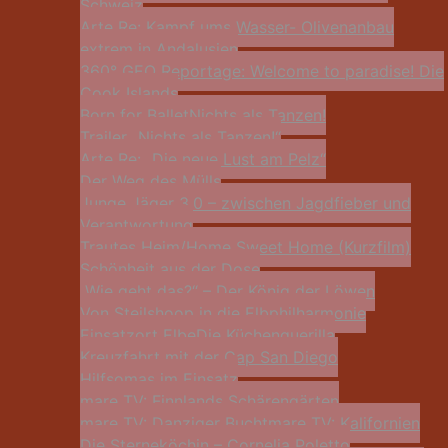
Schweiz
Arte Re: Kampf ums Wasser- Olivenanbau
extrem in Andalusien
360° GEO Reportage: Welcome to paradise! Die
Cook Islands
Born for Ballet
Nichts als Tanzen!
Trailer „Nichts als Tanzen!“
Arte Re: „Die neue Lust am Pelz“
Der Weg des Mülls
Junge Jäger 3.0 – zwischen Jagdfieber und
Verantwortung
Trautes Heim/Home Sweet Home (Kurzfilm)
Schönheit aus der Dose
„Wie geht das?“ – Der König der Löwen
Von Steilshoop in die Elbphilharmonie
Einsatzort Elbe
Die Küchenguerilla
Kreuzfahrt mit der Cap San Diego
Hilfsomas im Einsatz
mare TV: Finnlands Schärengärten
mare TV: Danziger Bucht
mare TV: Kalifornien
Die Sterneköchin – Cornelia Poletto