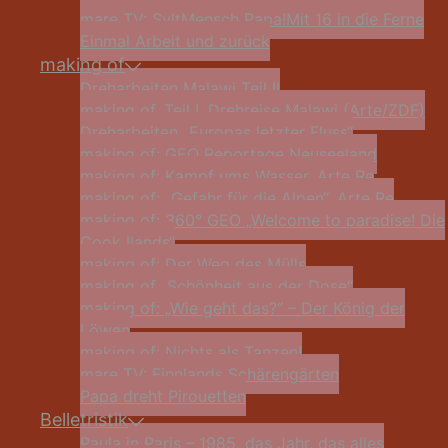
mare TV: Sylt
Mensch Papa!
Mit 16 in die Ferne
Einmal Arbeit und zurück
making of
Dreharbeiten Malawi Teil II
making of, Teil I, Drehreise Malawi (Arte/ZDF)
Dreharbeiten „Europas letzter Fluss“
making of: GEO Reportage Neuseeland
making of: Kampf ums Wasser, Arte Re
making of: „Gefahr für die Alpen“, Arte Re
making of: 360° GEO „Welcome to paradise! Die
Cook Ilands“
making of: Der Weg des Mülls
making of „Schönheit aus der Dose“
making of: „Wie geht das?“ – Der König der
Löwen
making of: Nichts als Tanzen!
mare TV: Finnlands Schärengärten
Papa dreht Pirouetten
Belletristik
Paula in Paris – 1985, das Jahr, das alles