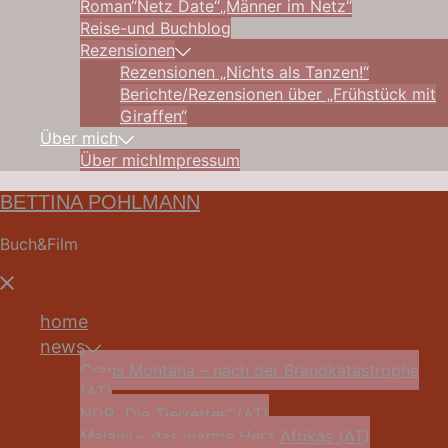
Roman“Netz Date“
„Männer im Netz“
Reise-und Buchblog
Rezensionen
Rezensionen „Nichts als Tanzen!“
Berichte/Rezensionen über „Frühstück mit
Giraffen“
Über mich
Über mich
Impressum
BETTINA POHLMANN
Buch&Film
Menü
schließen
home
news
Crans Montana – nach der Brandkatastrophe
(AT)
NDR „Die Tierretter“ (AT)
Malawi – das warme Herz Afrikas (AT)