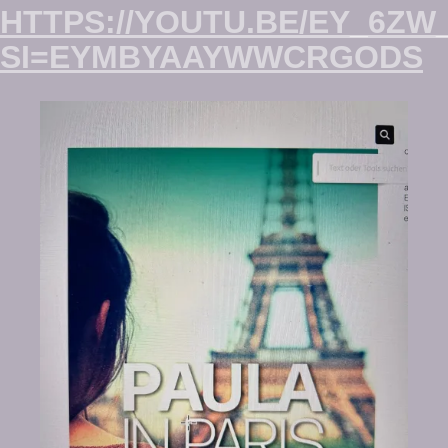
HTTPS://YOUTU.BE/EY_6ZW
SI=EYMBYAAYWWCRGODS