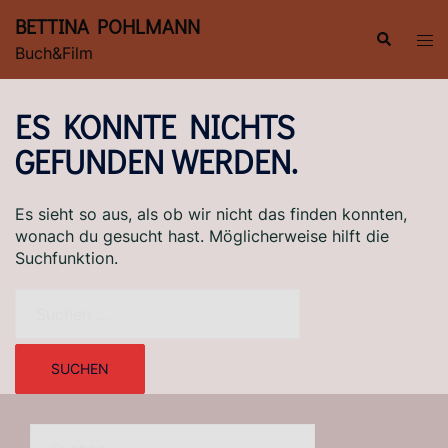
Zum
BETTINA POHLMANN
Inhalt
Suche
Men
Buch&Film
springen
ums
ES KONNTE NICHTS
GEFUNDEN WERDEN.
Es sieht so aus, als ob wir nicht das finden konnten,
wonach du gesucht hast. Möglicherweise hilft die
Suchfunktion.
Suchen
nach:
Suchen