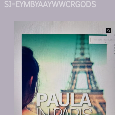
SI=EYMBYAAYWWCRGODS