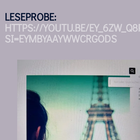
LESEPROBE:
HTTPS://YOUTU.BE/EY_6ZW_Q8
SI=EYMBYAAYWWCRGODS