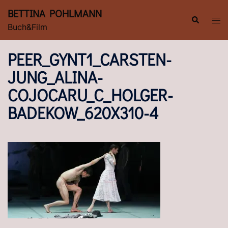
Zum
BETTINA POHLMANN
Inhalt
Suche
Men
Buch&Film
springen
ums
PEER_GYNT1_CARSTEN-
JUNG_ALINA-
COJOCARU_C_HOLGER-
BADEKOW_620X310-4