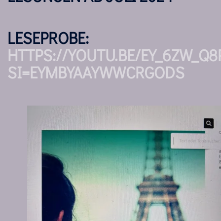
LESEPROBE:
HTTPS://YOUTU.BE/EY_6ZW_Q8
SI=EYMBYAAYWWCRGODS