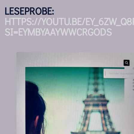
LESEPROBE:
HTTPS://YOUTU.BE/EY_6ZW_Q8
SI=EYMBYAAYWWCRGODS