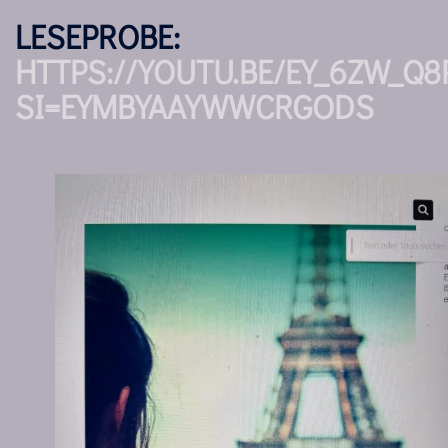
LESEPROBE:
HTTPS://YOUTU.BE/EY_6ZW_Q8
SI=EYMBYAAYWWCRGODS