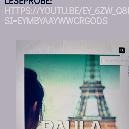
LESEPROBE:
HTTPS://YOUTU.BE/EY_6ZW_Q8
SI=EYMBYAAYWWCRGODS