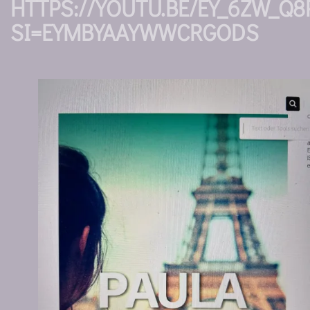
HTTPS://YOUTU.BE/EY_6ZW_Q8
SI=EYMBYAAYWWCRGODS