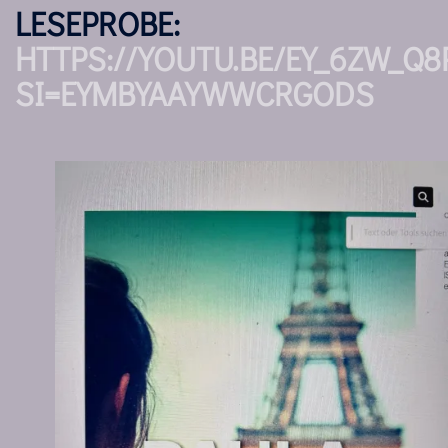
LESEPROBE:
HTTPS://YOUTU.BE/EY_6ZW_Q8
SI=EYMBYAAYWWCRGODS