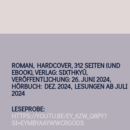
ROMAN, HARDCOVER, 312 SEITEN (UND
EBOOK), VERLAG: SIXTHKYŪ,
VERÖFFENTLICHUNG: 26. JUNI 2024,
HÖRBUCH: DEZ. 2024, LESUNGEN AB JULI
2024
LESEPROBE:
HTTPS://YOUTU.BE/EY_6ZW_Q8PY?
SI=EYMBYAAYWWCRGODS