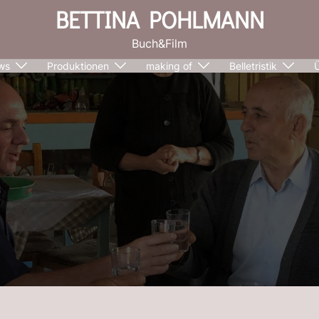
BETTINA POHLMANN
Buch&Film
ws
Produktionen
making of
Belletristik